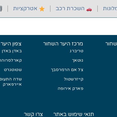
ונות
השכרת רכב
אטרקציות
שחור
מרכז היער השחור
צפון היער
טריברג
באדן באדן
גוטאך
קארלסרוהה
צל אם הרמרסבך
שטוטגרט
קייזרשטול
שדה התעופה
איירפארק
פארק אירופה
תנאי שימוש באתר
צרו קשר