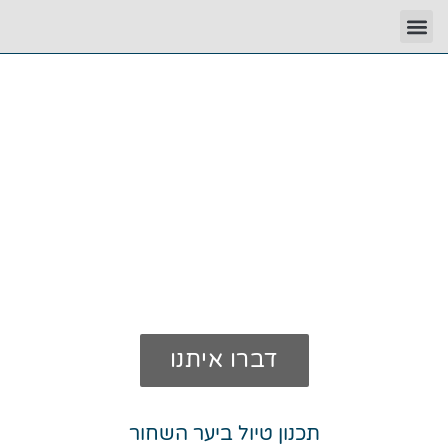
היער השחור בהתאמה אישית,
כי הזמן והכסף שלכם חשובים
דברו איתנו
תכנון טיול ביער השחור