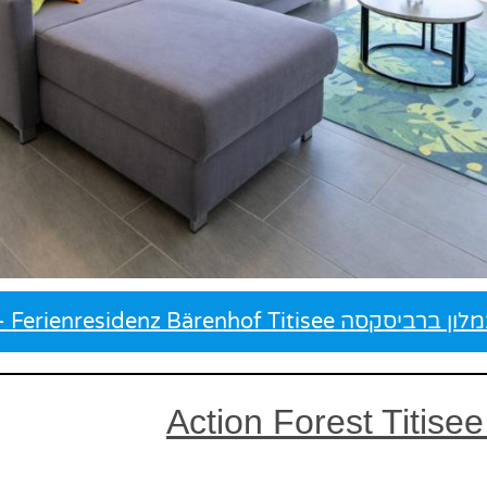
Braviscasa – Ferienresidenz Bärenhof T