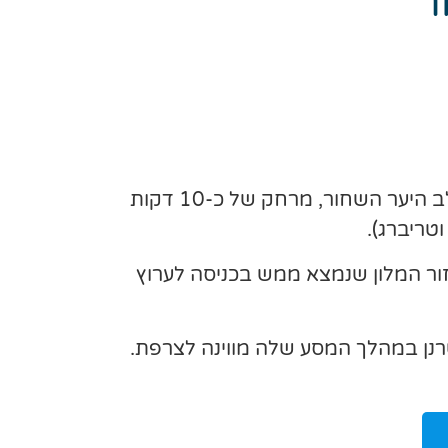
ר
מלון ברמה גבוהה עם כמה אגפים שעברו שיפוץ בשנים האחרונות. המלון נמצא במיקום נהדר בלב היער השחור, מרחק של כ-10 דקות
טריברג).
זור המלון שנמצא ממש בכניסה לערוץ
רנן במהלך המסע שלה מווינה לצרפת.