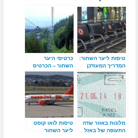
טיסות ליער השחור:
כרטיסי היער
המדריך המעודכן
השחור – הכרטיס
לשנת 2026
השחור והכרטיס
האדום
מלונות באזור שדה
טיסות לואו קוסט
התעופה של באזל
ליער השחור