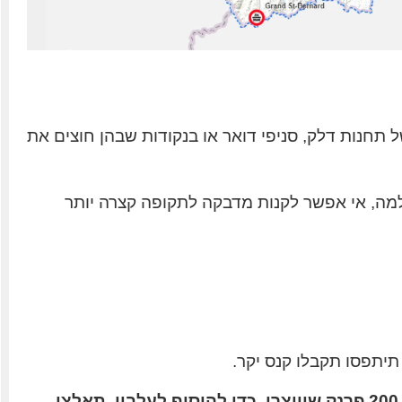
תחנות דלק, סניפי דואר או בנקודות שבהן חוצים את
 והיא תקפה לשנה שלמה, אי אפשר לקנות מדבקה לתקופה קצרה יותר
יתפסו תקבלו קנס יקר.
הקנס על נסיעה בכבישים המהירים בשוויץ ללא מדבקה עומד על 200 פרנק שוויצרי. כדי להוסיף לעלבון, תאלצו