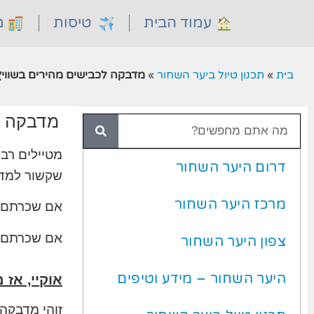
עמוד הבית
טיסות
מל
בית
»
תכנון טיול ביער השחור
»
מדבקה לכבישים מהירים בשוויץ
מדבקה ל
מטיילים רבי
דרום היער השחור
שקשור למד
מרכז היער השחור
אם שכרתם א
אם שכרתם ר
צפון היער השחור
היער השחור – מידע וטיפים
אוקיי, אז 
זוהי מדבקה שכל רכב עד 3.5 טון (כולל אופ