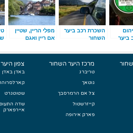
הום
השכרת רכב ביער
מפלי הריין, שטיין
 ביער
השחור
אם ריין ואגם
שנ
אלזס
קונסטנץ – טיול
הכ
כוכב ביער השחור
– חלק 4 מתוך 7
שחור
מרכז היער השחור
צפון היער
טריברג
באדן באדן
גוטאך
קארלסרוהה
צל אם הרמרסבך
שטוטגרט
קייזרשטול
שדה התעופה
איירפארק
פארק אירופה