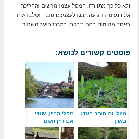
ולא כל כך מתוירת, המפל עצמו מרשים וההליכה
אליו נעימה ורגועה. עשו לעצמכם טובה ושלבו אותו
באחד מהימים בהם תבקרו במרכז היער השחור.
פוסטים קשורים לנושא:
טיול יום סובב באדן
מפלי הריין, שטיין
באדן
אם ריין ואגם
קונסטנץ – טיול
כוכב ביער השחור –