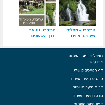
חלק 4 מתוך 7
טריברג – מפלים,
טריברג, גוטאך
שעונים ואווירה
ודרך השעונים –
טובה
טיול כוכב ביער
השחור – חלק 2
מתוך 7
מטיילים ביער השחור
צרו קשר
דף הפייסבוק שלנו
כרטיס היער השחור
דרום היער השחור
מרכז היער השחור
צפון היער השחור