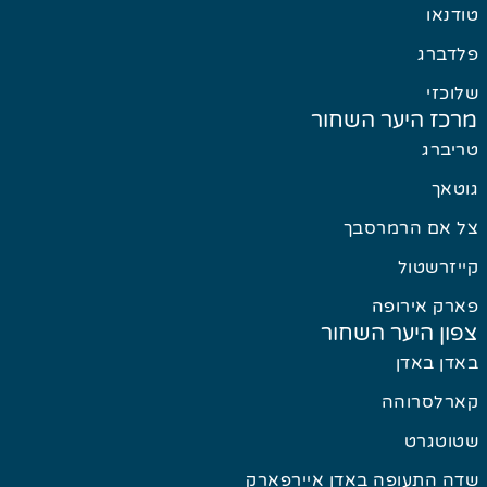
טודנאו
פלדברג
שלוכזי
מרכז היער השחור
טריברג
גוטאך
צל אם הרמרסבך
קייזרשטול
פארק אירופה
צפון היער השחור
באדן באדן
קארלסרוהה
שטוטגרט
שדה התעופה באדן איירפארק