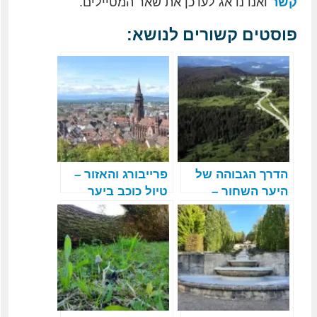
קשר
ואנו נדאג לעדכן את שאר המטיילים.
פוסטים קשורים לנושא:
הדרך הגבוהה של
פרייבורג והאזור –
היער השחור –
טיול כוכב ביער
השוורצוולד
השחור – חלק 7 מ-7
הוכשטרסה