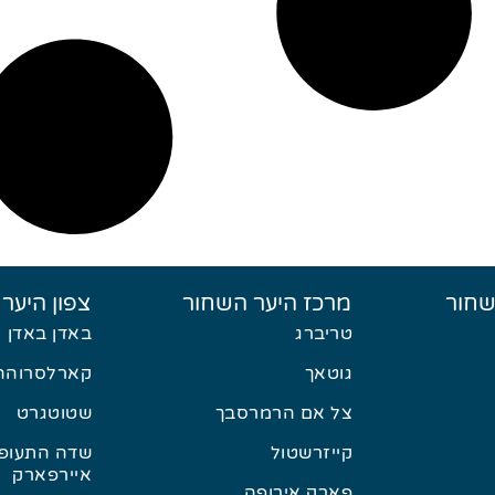
שחור
מרכז היער השחור
צפון היער
טריברג
באדן באדן
גוטאך
קארלסרוהה
צל אם הרמרסבך
שטוטגרט
קייזרשטול
שדה התעופה
איירפארק
פארק אירופה