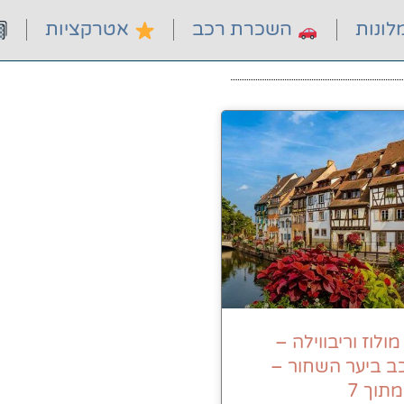
ונות
השכרת רכב
אטרקציות
ולוז וריבווילה –
כב ביער השחור –