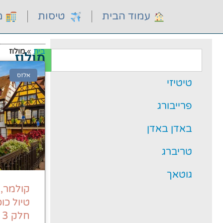
עמוד הבית
טיסות
מל
בית
»
מולוז
מולוז
אלזס
טיטיזי
פרייבורג
באדן באדן
טריברג
גוטאך
קולמר, מ
טיול כו
חלק 3 מתוך 7