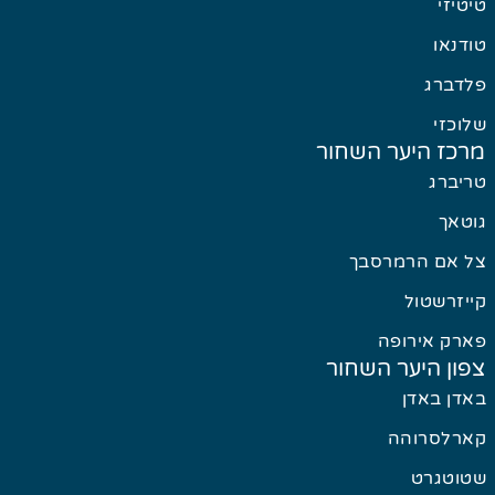
טיזי
דנאו
דברג
וכזי
כז היער השחור
יברג
טאך
 אם הרמרסבך
יזרשטול
רק אירופה
ון היער השחור
דן באדן
רלסרוהה
וטגרט