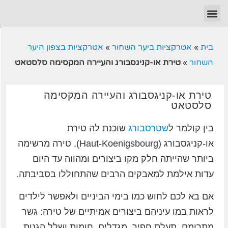
בית
»
אטרקציות ביער השחור
»
אטרקציות בצפון היער
השחור
»
טירת או-קניגסבורג והעיירה המקסימה סלסטאט
טירת או-קניגסבורג והעיירה המקסימה
סלסטאט
בין קולמר ל
שטרסבורג
שוכנת לה טירת
או-קניגסבורג (Haut-Koenigsbourg), טירה מרשימה
ביותר שהייתה חלק מקו ביצורים ומהווה עד היום
עדות אילמת למאבקים הרבים שהתחוללו בסביבתה.
אם בא לכם לחוש כמו בימי הביניים ולאפשר לילדים
לראות במו עיניהם ביצורים אמיתיים של טירה: גשר
מתרומם, תעלת חפיר, מגדלים, חומות ושלל הגנות