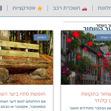
ונות
השכרת רכב
אטרקציות
ער השחור
ער השחור
ר השחור
האלווין
שחור בתקופת
חופשת סתיו ביער השח
 קלנדר
אם החלטתם לטוס ליער השחו
בספטמבר, אוקטובר או נובמבר
ע נובמבר מתחילים תושבי