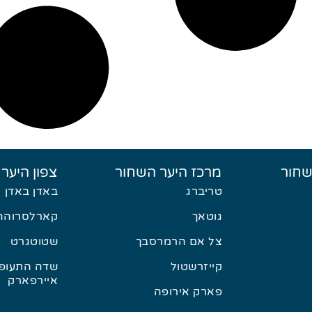
שחור
מרכז היער השחור
צפון היער
טריברג
באדן באדן
גוטאך
קארלסרוהה
צל אם הרמרסבך
שטוטגרט
קייזרשטול
שדה התעופה
איירפארק
פארק אירופה