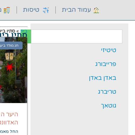
עמוד הבית
טיסות
מל
בית
»
סתיו בי
סתיו בי
חג מולד ביע
טיטיזי
פרייבורג
באדן באדן
טריברג
גוטאך
היער ה
האדוונט
החל מאמצ